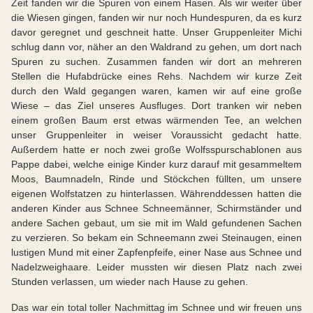
Zeit fanden wir die Spuren von einem Hasen. Als wir weiter über
die Wiesen gingen, fanden wir nur noch Hundespuren, da es kurz
davor geregnet und geschneit hatte. Unser Gruppenleiter Michi
schlug dann vor, näher an den Waldrand zu gehen, um dort nach
Spuren zu suchen. Zusammen fanden wir dort an mehreren
Stellen die Hufabdrücke eines Rehs. Nachdem wir kurze Zeit
durch den Wald gegangen waren, kamen wir auf eine große
Wiese – das Ziel unseres Ausfluges. Dort tranken wir neben
einem großen Baum erst etwas wärmenden Tee, an welchen
unser Gruppenleiter in weiser Voraussicht gedacht hatte.
Außerdem hatte er noch zwei große Wolfsspurschablonen aus
Pappe dabei, welche einige Kinder kurz darauf mit gesammeltem
Moos, Baumnadeln, Rinde und Stöckchen füllten, um unsere
eigenen Wolfstatzen zu hinterlassen. Währenddessen hatten die
anderen Kinder aus Schnee Schneemänner, Schirmständer und
andere Sachen gebaut, um sie mit im Wald gefundenen Sachen
zu verzieren. So bekam ein Schneemann zwei Steinaugen, einen
lustigen Mund mit einer Zapfenpfeife, einer Nase aus Schnee und
Nadelzweighaare. Leider mussten wir diesen Platz nach zwei
Stunden verlassen, um wieder nach Hause zu gehen.
Das war ein total toller Nachmittag im Schnee und wir freuen uns