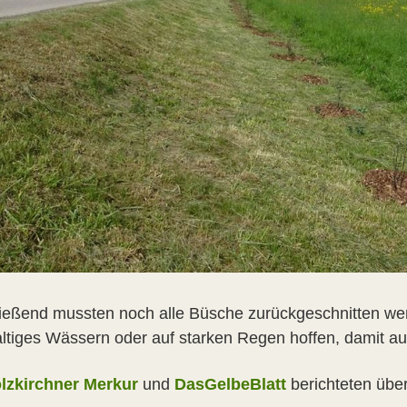
ießend mussten noch alle Büsche zurückgeschnitten wer
altiges Wässern oder auf starken Regen hoffen, damit a
lzkirchner Merkur
und
DasGelbeBlatt
berichteten über