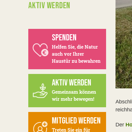
AKTIV WERDEN
SPENDEN
Helfen Sie, die Natur
auch vor Ihrer
Haustür zu bewahren
AKTIV WERDEN
Gemeinsam können
wir mehr bewegen!
Abschl
reichh
MITGLIED WERDEN
Der
Ho
Treten Sie ein für