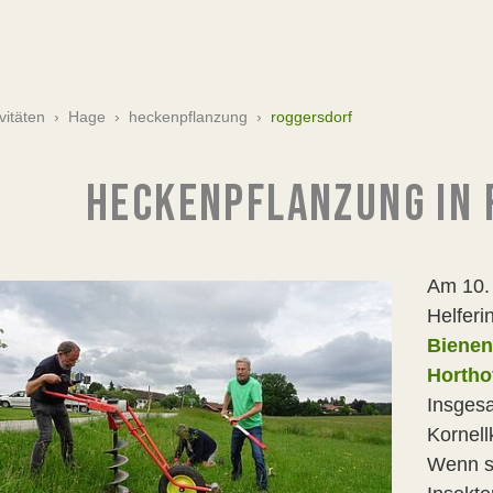
vitäten
›
Hage
›
heckenpflanzung
›
roggersdorf
HECKENPFLANZUNG IN
Am 10. 
Helferi
Bienen
Hortho
Insges
Kornell
Wenn si